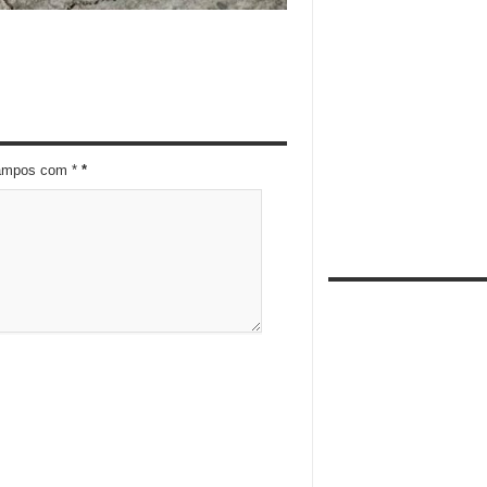
campos com *
*