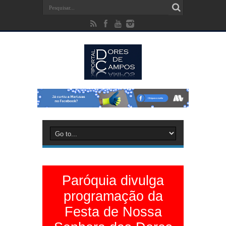
Paróquia divulga
programação da
Festa de Nossa