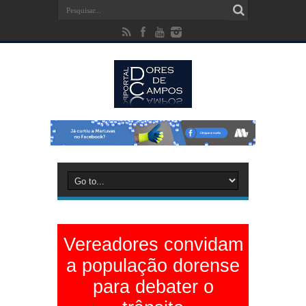
Vereadores convidam
a população dorense
para debater o