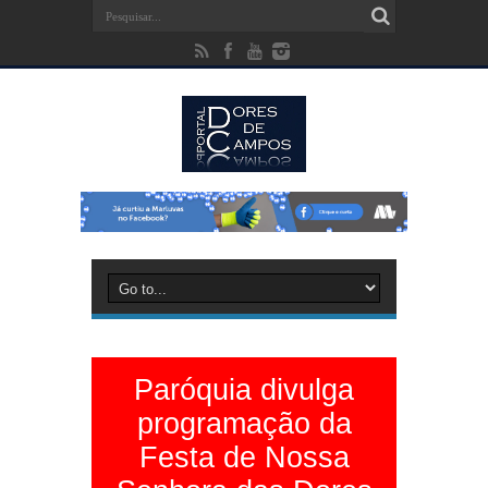
Paróquia divulga
programação da
Festa de Nossa