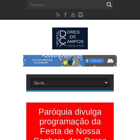
Paróquia divulga
programação da
Festa de Nossa