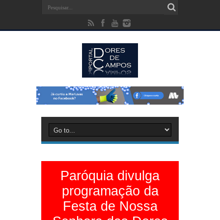
Paróquia divulga
programação da
Festa de Nossa