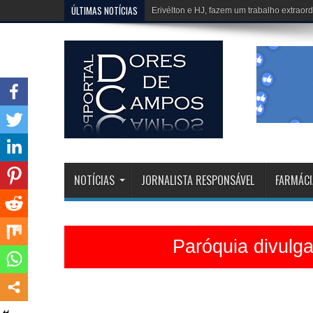
ÚLTIMAS NOTÍCIAS
Viola na Praça agitou São Sebastião de C
NOTÍCIAS
JORNALISTA RESPONSÁVEL
FARMÁCI
Paróquia divulg