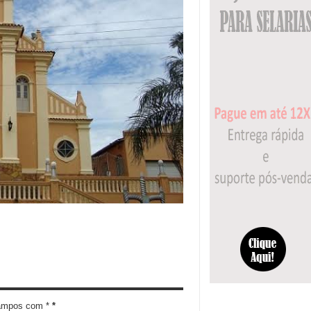
campos com *
*