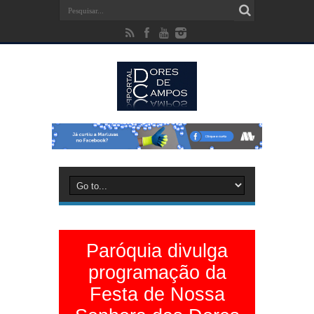
Paróquia divulga
programação da
Festa de Nossa