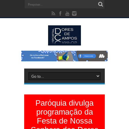
Paróquia divulga
programação da
Festa de Nossa