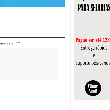
campos com *
*