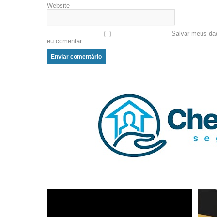
Website
Salvar meus da
eu comentar.