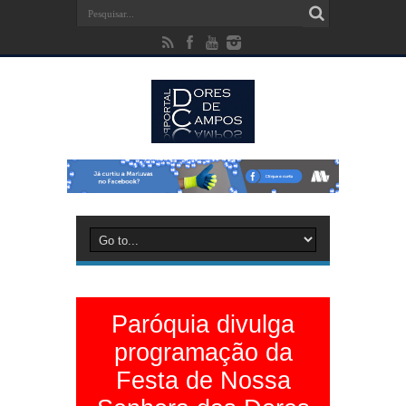
Paróquia divulga
programação da
Festa de Nossa