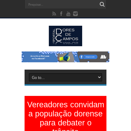
Vereadores convidam
a população dorense
para debater o