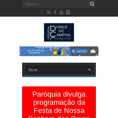
Paróquia divulga
programação da
Festa de Nossa