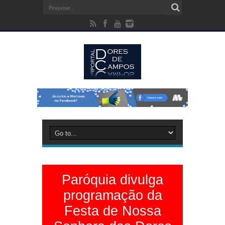
Paróquia divulga
programação da
Festa de Nossa