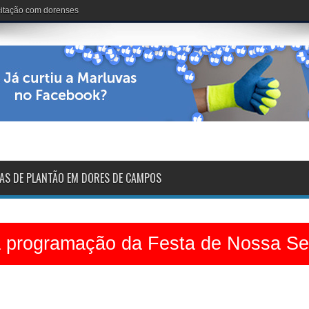
nária: 102 anos de vida
AS DE PLANTÃO EM DORES DE CAMPOS
a programação da Festa de Nossa S