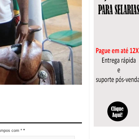
campos com *
*