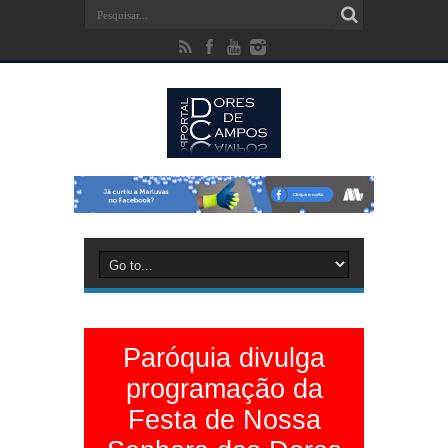
Paróquia divulga
programação da
Festa de Nossa