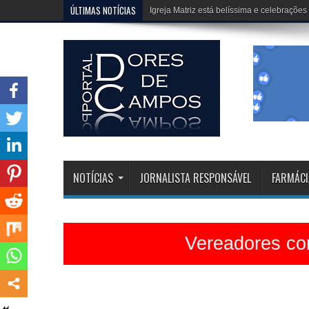
ÚLTIMAS NOTÍCIAS
Erivélton e HJ, fazem um trabalho extraor
NOTÍCIAS
JORNALISTA RESPONSÁVEL
FARMÁCI
Vereadores con