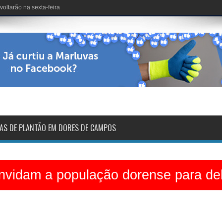
dinário no Clube dos 50
AS DE PLANTÃO EM DORES DE CAMPOS
vidam a população dorense para deb