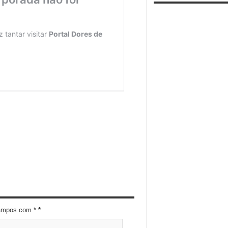
campos com *
*