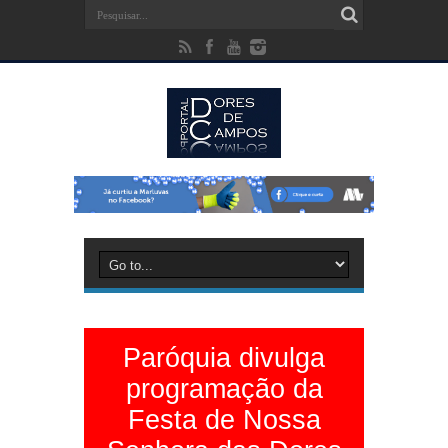
Paróquia divulga
programação da
Festa de Nossa