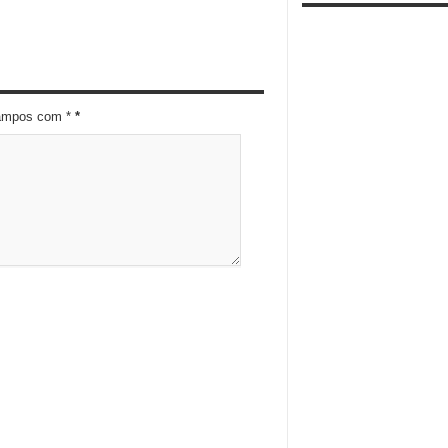
campos com *
*