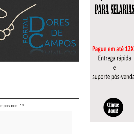
campos com *
*