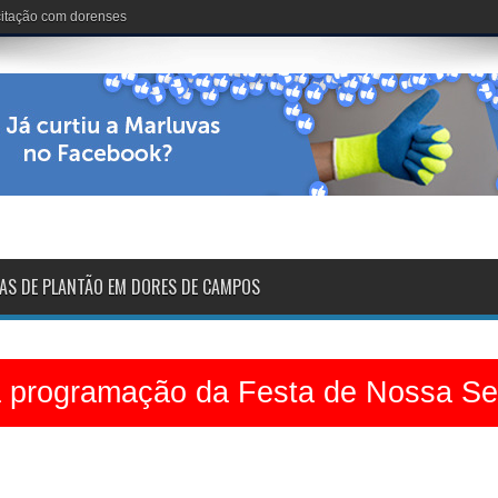
nária: 102 anos de vida
AS DE PLANTÃO EM DORES DE CAMPOS
a programação da Festa de Nossa S