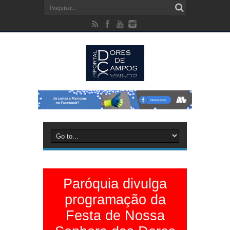
Paróquia divulga
programação da
Festa de Nossa