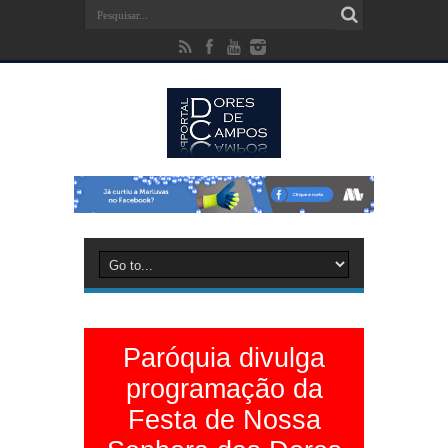
Paróquia divulga
programação da
Festa de Nossa