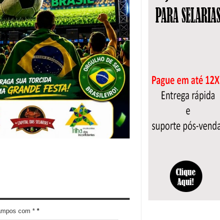
campos com *
*