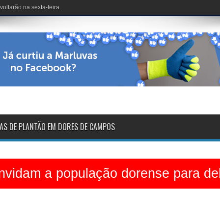
dinário no Clube dos 50
AS DE PLANTÃO EM DORES DE CAMPOS
vidam a população dorense para deb