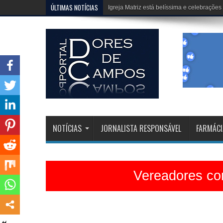
ÚLTIMAS NOTÍCIAS
Erivélton e HJ, fazem um trabalho extraor
NOTÍCIAS
JORNALISTA RESPONSÁVEL
FARMÁCI
Vereadores con