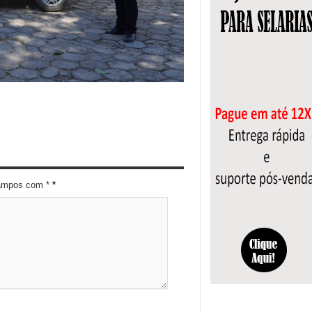
campos com *
*