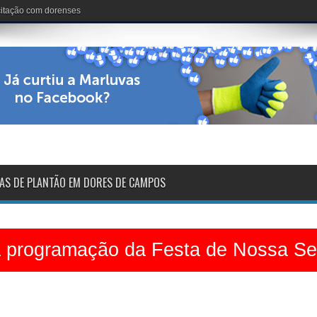
nária: 102 anos de vida
AS DE PLANTÃO EM DORES DE CAMPOS
a programação da Festa de Nossa S