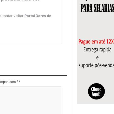
campos com *
*