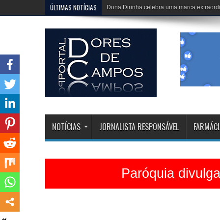
ÚLTIMAS NOTÍCIAS
Igreja Matriz está belíssima e celebrações 
NOTÍCIAS
JORNALISTA RESPONSÁVEL
FARMÁCI
Paróquia divulg