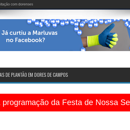
nária: 102 anos de vida
AS DE PLANTÃO EM DORES DE CAMPOS
a programação da Festa de Nossa S