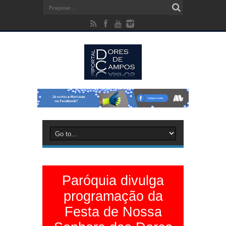
Paróquia divulga
programação da
Festa de Nossa