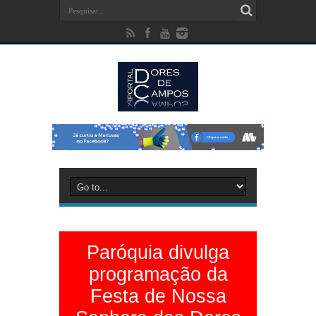
Paróquia divulga
programação da
Festa de Nossa