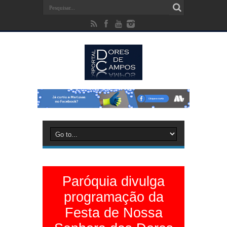
Paróquia divulga
programação da
Festa de Nossa