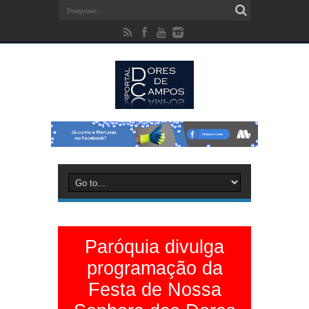
Paróquia divulga
programação da
Festa de Nossa