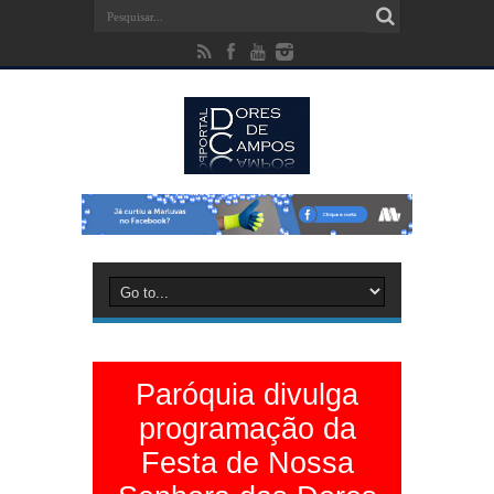
Paróquia divulga
programação da
Festa de Nossa