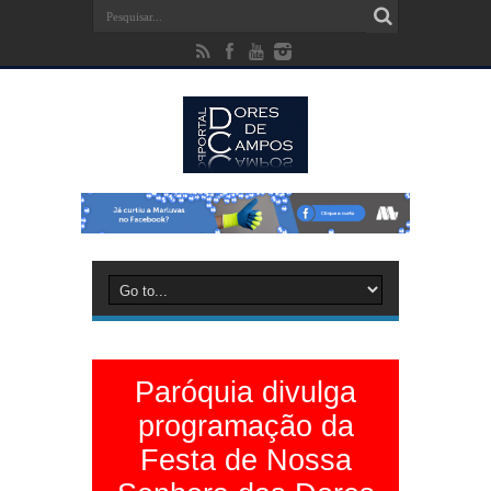
Paróquia divulga
programação da
Festa de Nossa