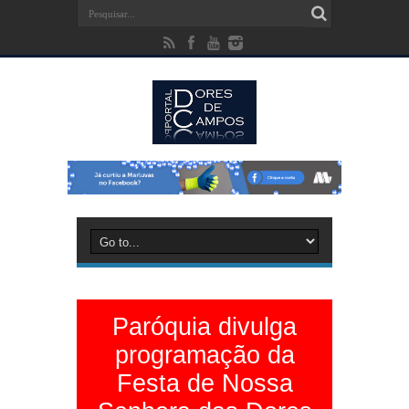
Paróquia divulga
programação da
Festa de Nossa