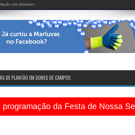
nária: 102 anos de vida
AS DE PLANTÃO EM DORES DE CAMPOS
a programação da Festa de Nossa S