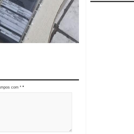
campos com *
*