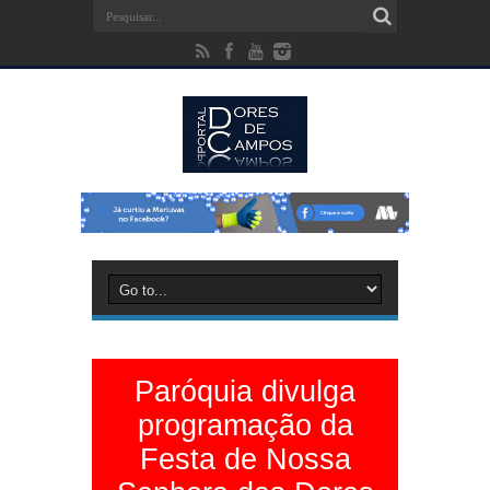
Paróquia divulga
programação da
Festa de Nossa