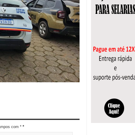
campos com *
*