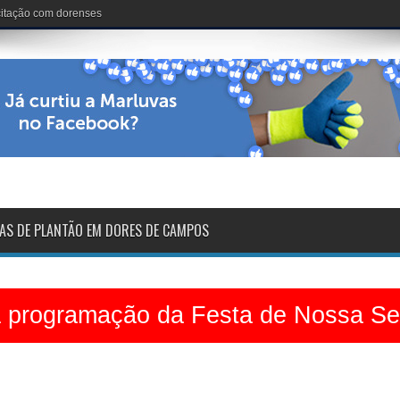
nária: 102 anos de vida
AS DE PLANTÃO EM DORES DE CAMPOS
a programação da Festa de Nossa S