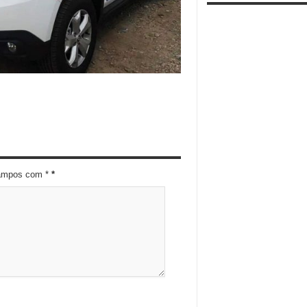
campos com *
*