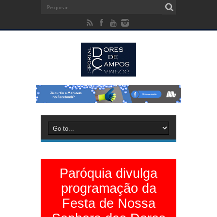
Paróquia divulga
programação da
Festa de Nossa