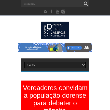
Vereadores convidam
a população dorense
para debater o