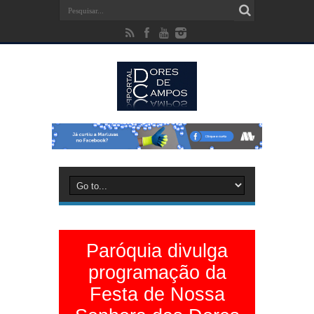
Paróquia divulga
programação da
Festa de Nossa