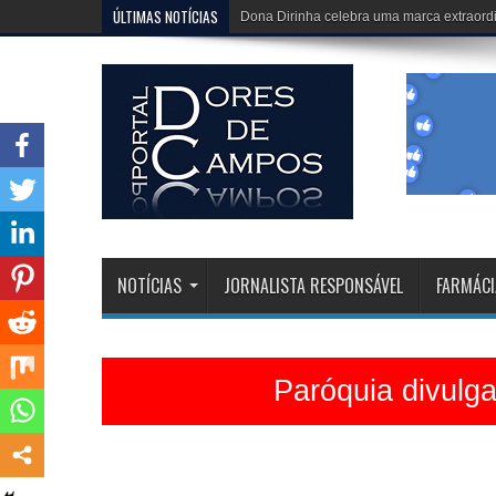
ÚLTIMAS NOTÍCIAS
Igreja Matriz está belíssima e celebrações 
NOTÍCIAS
JORNALISTA RESPONSÁVEL
FARMÁCI
Paróquia divulg