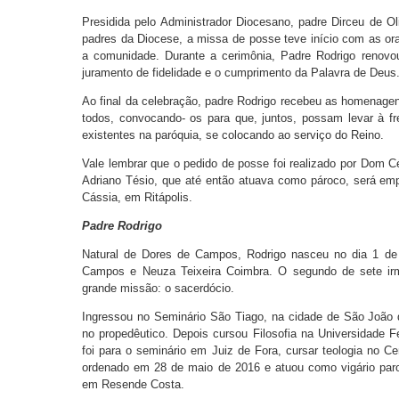
Presidida pelo Administrador Diocesano, padre Dirceu de Ol
padres da Diocese, a missa de posse teve início com as or
a comunidade. Durante a cerimônia, Padre Rodrigo renovo
juramento de fidelidade e o cumprimento da Palavra de Deus
Ao final da celebração, padre Rodrigo recebeu as homenag
todos, convocando- os para que, juntos, possam levar à fr
existentes na paróquia, se colocando ao serviço do Reino.
Vale lembrar que o pedido de posse foi realizado por Dom Cé
Adriano Tésio, que até então atuava como pároco, será e
Cássia, em Ritápolis.
Padre Rodrigo
Natural de Dores de Campos, Rodrigo nasceu no dia 1 de 
Campos e Neuza Teixeira Coimbra. O segundo de sete ir
grande missão: o sacerdócio.
Ingressou no Seminário São Tiago, na cidade de São João
no propedêutico. Depois cursou Filosofia na Universidade 
foi para o seminário em Juiz de Fora, cursar teologia no Ce
ordenado em 28 de maio de 2016 e atuou como vigário par
em Resende Costa.