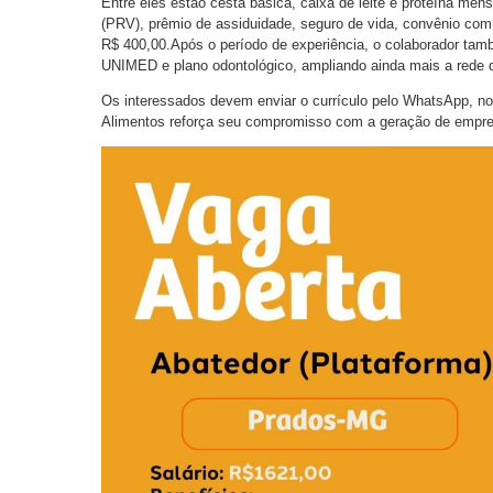
Entre eles estão cesta básica, caixa de leite e proteína me
(PRV), prêmio de assiduidade, seguro de vida, convênio com 
R$ 400,00.Após o período de experiência, o colaborador ta
UNIMED e plano odontológico, ampliando ainda mais a rede d
Os interessados devem enviar o currículo pelo WhatsApp, no
Alimentos reforça seu compromisso com a geração de empreg