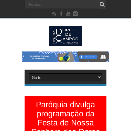
Paróquia divulga
programação da
Festa de Nossa