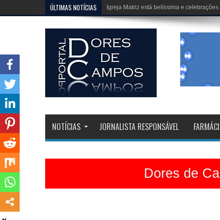
ÚLTIMAS NOTÍCIAS
Erivélton e HJ, fazem um trabalho extraor
NOTÍCIAS
JORNALISTA RESPONSÁVEL
FARMÁCI
Dores de Cam