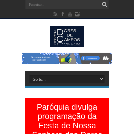
Paróquia divulga
programação da
Festa de Nossa