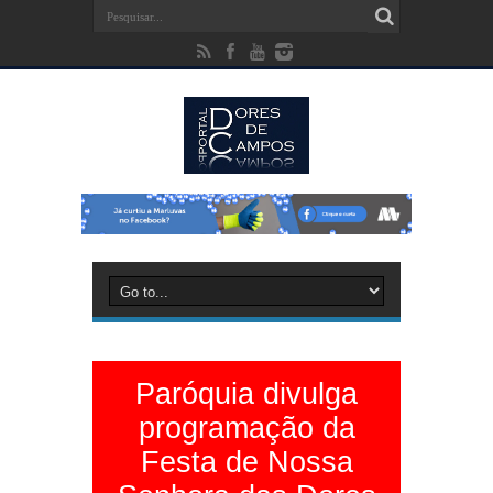
Paróquia divulga
programação da
Festa de Nossa