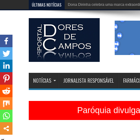
ÚLTIMAS NOTÍCIAS
Igreja Matriz está belíssima e celebrações 
NOTÍCIAS
JORNALISTA RESPONSÁVEL
FARMÁCI
Paróquia divulg