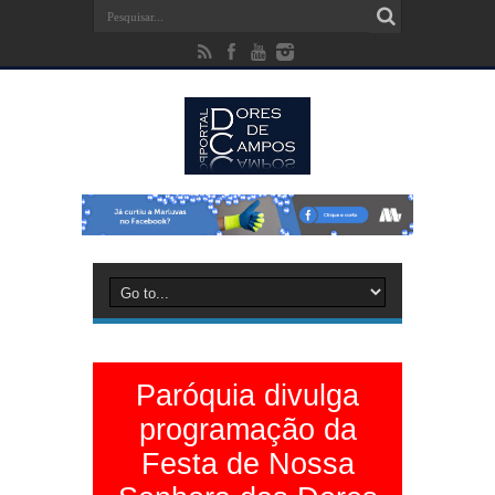
Paróquia divulga
programação da
Festa de Nossa