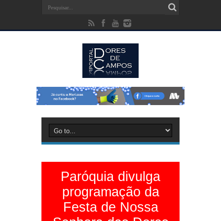
Paróquia divulga
programação da
Festa de Nossa